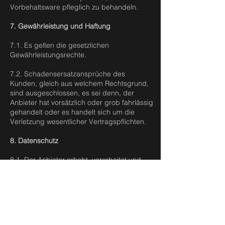
Vorbehaltsware pfleglich zu behandeln.
7. Gewährleistung und Haftung
7.1. Es gelten die gesetzlichen
Gewährleistungsrechte.
7.2. Schadensersatzansprüche des
Kunden, gleich aus welchem Rechtsgrund,
sind ausgeschlossen, es sei denn, der
Anbieter hat vorsätzlich oder grob fahrlässig
gehandelt oder es handelt sich um die
Verletzung wesentlicher Vertragspflichten.
8. Datenschutz
8.1. Der Anbieter erhebt, verarbeitet und
nutzt personenbezogene Daten des Kunden
ausschließlich zur Abwicklung der
Bestellung und im Rahmen der gesetzlichen
Bestimmungen.
8.2. Weitere Informationen zum Datenschutz