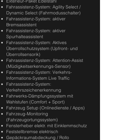
Exterieur-Paket Edelstahl
Fahrassistenz-System: Agility Select /
Dynamic Select (Fahrmodusschalter)
Fahrassistenz-System: aktiver
Bremsassistent
Fahrassistenz-System: aktiver
Spurhalteassistent
Fahrassistenz-System: Aktives
Überrollschutzsystem (Upfront- und
Überrollsensorik)
Fahrassistenz-System: Attention-Assist
(Müdigkeitserkennungs-Sensor)
Fahrassistenz-System: Verkehrs-
Informations-System Live Traffic
Fahrassistenz-System:
Verkehrszeichenerkennung
Fahrwerks-Dämpfungssystem mit
Wahlstufen (Comfort + Sport)
Fahrzeug Setup (Onlinedienste / Apps)
Fahrzeug-Monitoring
(Fahrzeugortungssystem)
Fensterheber elektr. mit Einklemmschutz
Feststellbremse elektrisch
Gepäckraumabdeckung / Rollo