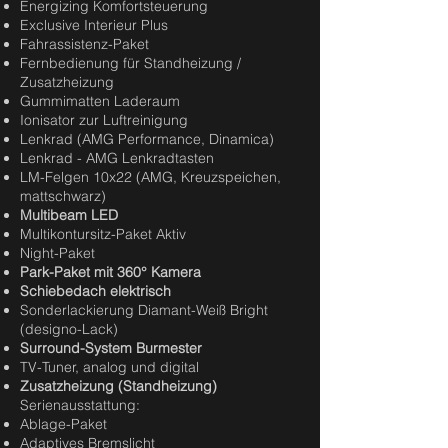
Energizing Komfortsteuerung
Exclusive Interieur Plus
Fahrassistenz-Paket
Fernbedienung für Standheizung /
Zusatzheizung
Gummimatten Laderaum
Ionisator zur Luftreinigung
Lenkrad (AMG Performance, Dinamica)
Lenkrad - AMG Lenkradtasten
LM-Felgen 10x22 (AMG, Kreuzspeichen,
mattschwarz)
Multibeam LED
Multikontursitz-Paket Aktiv
Night-Paket
Park-Paket mit 360° Kamera
Schiebedach elektrisch
Sonderlackierung Diamant-Weiß Bright
(designo-Lack)
Surround-System Burmester
TV-Tuner, analog und digital
Zusatzheizung (Standheizung)
Serienausstattung:
Ablage-Paket
Adaptives Bremslicht