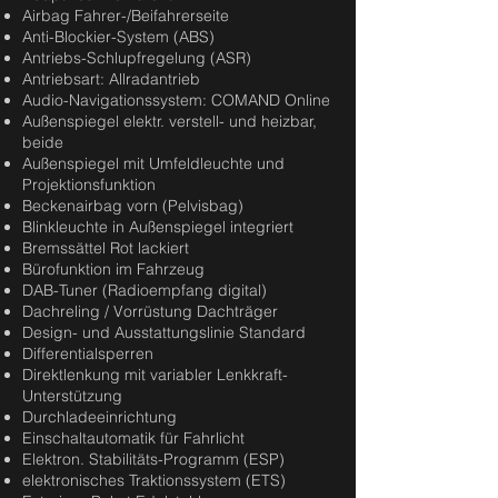
Airbag Fahrer-/Beifahrerseite
Anti-Blockier-System (ABS)
Antriebs-Schlupfregelung (ASR)
Antriebsart: Allradantrieb
Audio-Navigationssystem: COMAND Online
Außenspiegel elektr. verstell- und heizbar,
beide
Außenspiegel mit Umfeldleuchte und
Projektionsfunktion
Beckenairbag vorn (Pelvisbag)
Blinkleuchte in Außenspiegel integriert
Bremssättel Rot lackiert
Bürofunktion im Fahrzeug
DAB-Tuner (Radioempfang digital)
Dachreling / Vorrüstung Dachträger
Design- und Ausstattungslinie Standard
Differentialsperren
Direktlenkung mit variabler Lenkkraft-
Unterstützung
Durchladeeinrichtung
Einschaltautomatik für Fahrlicht
Elektron. Stabilitäts-Programm (ESP)
elektronisches Traktionssystem (ETS)