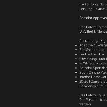
Laufleistung: 36.
Leistung: 294kW 
Porsche Approved
Das Fahrzeug st
Unfallfrei
&
Nichtr
Ausstattungs-High
Adaptive 18-Wege
Rückfahrkamera
Lenkrad heizbar
Sitzheizung- und 
BOSE Soundsyst
Porsche Sportab
Sport Chrono Pak
Interior-Paket Ca
20-Zoll Carrera S
Besonders attrakt
Das Fahrzeug ver
Der Porsche ist
so
werden.