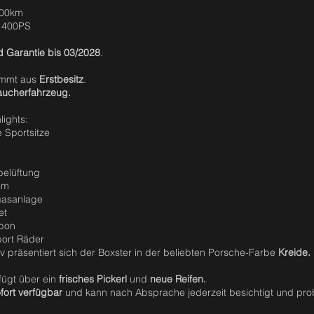
000km
/ 400PS
 Garantie bis 03/2028
.
ammt aus
Erstbesitz
.
aucherfahrzeug.
lights:
 Sportsitze
belüftung
em
gasanlage
et
rbon
port Räder
iv präsentiert sich der Boxster in der beliebten Porsche-Farbe
Kreide.
fügt über ein
frisches Pickerl
und
neue Reifen.
fort verfügbar
und kann nach Absprache jederzeit besichtigt und pr