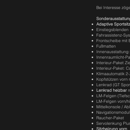
Bei Interesse zöge
Sonderausstattun
Adaptive Sportsit
Einstiegsblenden 
Fahrassistenz-Sys
Frontscheibe mit 
Fußmatten
Innenausstattung:
Innenraumlicht-Pa
Interieur-Paket Z
Interieur-Paket: 
Klimaautomatik 2
Kopfstützen vorn
Lenkrad (GT Sport
Lenkrad heizbar
m
LM-Felgen (Tiefsch
LM-Felgen vorn/hi
Mittelkonsole / A
Navigationsmodul
Raucher-Paket
Servolenkung Plu
Sitzheizung vorn