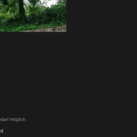
edarf möglich.
nd
.