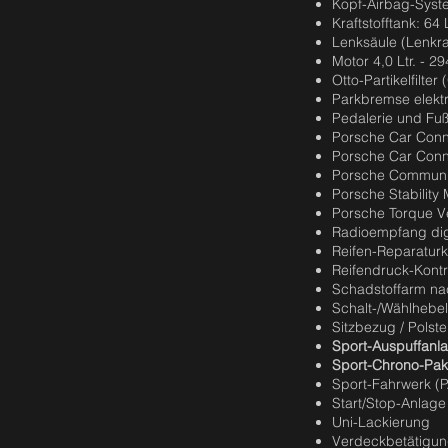
Kopf-Airbag-Syst
Kraftstofftank: 64 L
Lenksäule (Lenkra
Motor 4,0 Ltr. - 2
Otto-Partikelfilter
Parkbremse elektr
Pedalerie und Fuß
Porsche Car Con
Porsche Car Conne
Porsche Communi
Porsche Stabilit
Porsche Torque V
Radioempfang dig
Reifen-Reparaturk
Reifendruck-Kontr
Schadstoffarm n
Schalt-/Wählhebelg
Sitzbezug / Polste
Sport-Auspuffanl
Sport-Chrono-Pak
Sport-Fahrwerk (P
Start/Stop-Anlage
Uni-Lackierung
Verdeckbetätigung