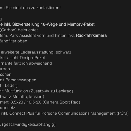
rn Sie nicht uns zu kontaktieren!
g
ze inkl. Sitzverstellung 18-Wege und Memory-Paket
(Carbon) beleuchtet
tem: Park-Assistent vorn und hinten inkl.
Rückfahrkamera
Bandfilter oben
 erweiterte Lederausstattung, schwarz
ket / Licht-Design-Paket
iernähte farblich abweichend
Carbon
-Zonen
 mit Porschewappen
 - Leder)
it Multifunktion (Zusatz-AV zu Lenkrad)
warz-Metallic, lackiert)
nten: 8,5x20 / 10,5x20 (Carrera Sport Rad)
blagenetz
 inkl. Connect Plus für Porsche Communications Management (PCM)
s (geschwindigkeitsabhängig)