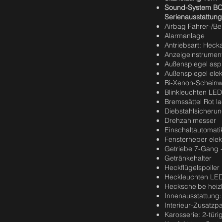
Sound-System B
Serienausstattung
Airbag Fahrer-/Bei
Alarmanlage
Antriebsart: Heck
Anzeigeinstrumen
Außenspiegel asph
Außenspiegel elekt
Bi-Xenon-Scheinw
Blinkleuchten LED
Bremssättel Rot la
Diebstahlsicherun
Drehzahlmesser
Einschaltautomatik
Fensterheber elek
Getriebe 7-Gang 
Getränkehalter
Heckflügelspoiler
Heckleuchten LED
Heckscheibe heiz
Innenausstattung:
Interieur-Zusatz
Karosserie: 2-türi