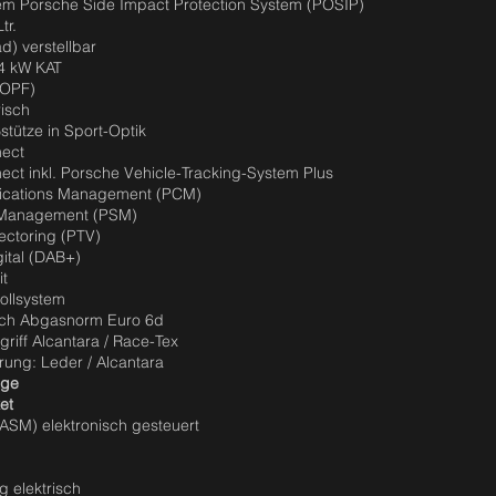
em Porsche Side Impact Protection System (POSIP)
tr.
d) verstellbar
94 kW KAT
 (OPF)
isch
stütze in Sport-Optik
nect
ct inkl. Porsche Vehicle-Tracking-System Plus
cations Management (PCM)
y Management (PSM)
ectoring (PTV)
ital (DAB+)
it
ollsystem
ach Abgasnorm Euro 6d
riff Alcantara / Race-Tex
rung: Leder / Alcantara
age
et
ASM) elektronisch gesteuert
 elektrisch