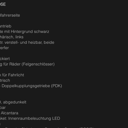
OSE
fahrerseite
antrieb
te mit Hintergrund schwarz
ärisch, links
r. verstell- und heizbar, beide
erfer
ckiert
g für Räder (Felgenschlösser)
 für Fahrlicht
trisch
- Doppelkupplungsgetriebe (PDK)
, abgedunkelt
bar
 Alcantara
paket: Innenraumbeleuchtung LED
g