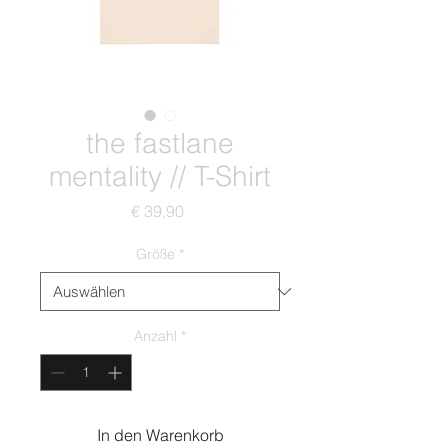
the fastlane
mentality // T-Shirt
Preis
€ 39,90
Größe
*
Anzahl
*
In den Warenkorb